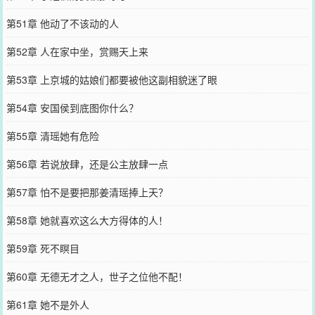
第51章 他动了不该动的人
第52章 人在家中坐，赏赐天上来
第53章 上京城的姑娘们都要被他这副相貌迷了眼
第54章 安国侯到底图你什么？
第55章 清瑶她有危险
第56章 若说放肆，还是公主放肆一点
第57章 怕不是要把那姜清瑶捧上天？
第58章 她就喜欢这么大方得体的人！
第59章 死不瞑目
第60章 无德无才之人，世子之位他不配！
第61章 她不是外人