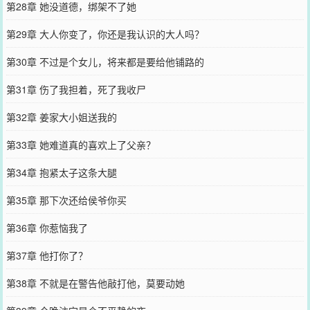
第28章 她没道德，绑架不了她
第29章 大人你变了，你还是我认识的大人吗？
第30章 不过是个女儿，将来都是要给他铺路的
第31章 伤了我担着，死了我收尸
第32章 姜家大小姐送我的
第33章 她难道真的喜欢上了父亲？
第34章 抱紧太子这条大腿
第35章 那下次还给侯爷你买
第36章 你惹恼我了
第37章 他打你了？
第38章 不就是在警告他敲打他，莫要动她