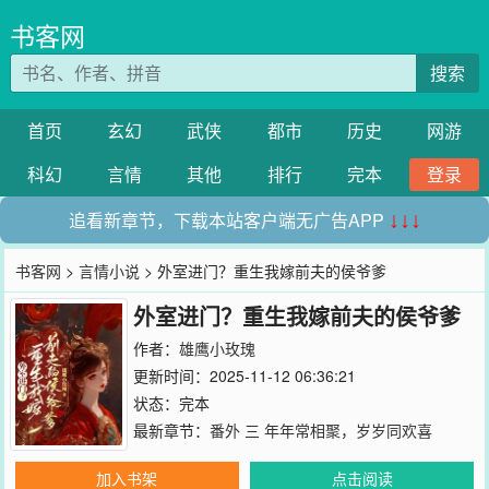
书客网
搜索
首页
玄幻
武侠
都市
历史
网游
科幻
言情
其他
排行
完本
登录
追看新章节，下载本站客户端无广告APP
↓↓↓
书客网
>
言情小说
> 外室进门？重生我嫁前夫的侯爷爹
外室进门？重生我嫁前夫的侯爷爹
作者：
雄鹰小玫瑰
更新时间：2025-11-12 06:36:21
状态：完本
最新章节：
番外 三 年年常相聚，岁岁同欢喜
加入书架
点击阅读