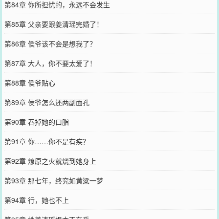
第84章 你所担忧的，永远不会发生
第85章 父亲要跟姜清瑶完婚了！
第86章 侯爷该不会是想我了？
第87章 大人，你不要太爱了！
第88章 侯爷贴心
第89章 侯爷怎么还两副面孔
第90章 吞掉她的口脂
第91章 你……你不是有疾？
第92章 燎原之火就烧到她身上
第93章 那七年，终究如黄粱一梦
第94章 行，她也不上