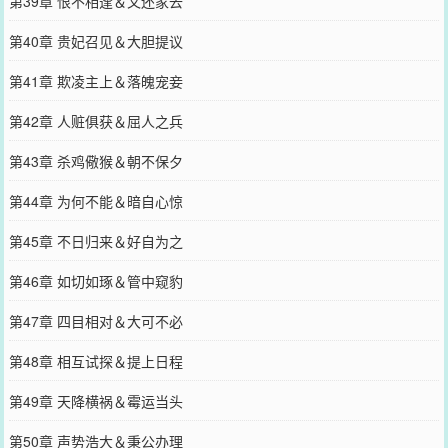
第39章 恨不相逢＆又还家去
第40章 贵妃召见＆大胆提议
第41章 欺凌主上＆落魄宠妾
第42章 人赃俱获＆屈人之兵
第43章 杀鸡儆猴＆朝不保夕
第44章 为何不能＆暗自心惊
第45章 不日归来＆好自为之
第46章 如切如琢＆管中窥豹
第47章 四目相对＆大可不必
第48章 相互试探＆提上日程
第49章 天降横祸＆霉运当头
第50章 声势浩大＆秉公办理