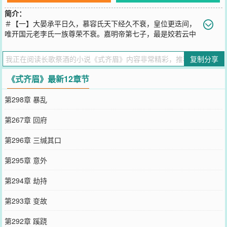
简介：
＃【一】大晏承平日久，慕容氏天下经久不衰，皇位更迭间，
唯开国元老李氏一族尊荣不衰。嘉明帝第七子，最是姣若云中
月的翩翩君子，李氏独女，亦是口口相传柔弱佳人，结为秦晋之好，
乃是佳话。相传，襄七王与王妃举案齐眉，鹣鲽情深，最是般配的才
复制分享
子佳人。谁人知，齐眉之下，不过是逢场作戏，她原有她的如意郎，
他亦有他的不得已，这齐眉，也不过是齐眉而已……＃【二】?小厮：
《式齐眉》最新12章节
“殿下，您送的衣裳首饰，王妃全赏给其他夫人了……”慕容瑾：“……
随王妃的意即可。”丫鬟：“王爷，娘娘身体不适，请您去别院。”慕容
第298章 暴乱
瑾：“……王妃孕中辛苦，你们好生伺候。”管家：“王爷，王妃纳了两
位夫人，已经把人迎进府了。”慕容瑾：“……”?（人前）某女：“我家
第267章 回府
王爷才貌双全，满天下的男子，也不及他分毫！”“不过是出身皇家?王
爷心怀万民，生在皇家，是百姓之幸。”“王爷德才兼备，天下皆知，
第296章 三缄其口
是以，阁下已经孤陋寡闻至此?”（人后）某女：“因何嫁你，王爷清
楚，何苦为难?新纳的如夫人貌美如花，最是温柔，王爷不必在我这儿
第295章 意外
蹉跎。”众人：“襄七王与王妃真真是举案齐眉的一对才子佳人，实乃
天作之合！”慕容瑾：“……”
第294章 劫持
您要是觉得《
式齐眉
》还不错的话请不要忘记向您QQ群和微博微信里
的朋友推荐哦！
第293章 变故
第292章 蹊跷