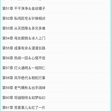
第51章 干干净净＆金丝镯子
第52章 私闯民宅＆针锋相对
第53章 从天而降＆多灾多难
第54章 母女颠倒＆冰人上门
第55章 成事有余＆漫漫长路
第56章 热闹一回＆心情不佳
第57章 灯火通明＆一视同仁
第58章 风华绝代＆相机行事
第59章 老气横秋＆出手阔绰
第60章 坦诚相待＆如梦似幻
第61章 苦差事儿＆红了一片