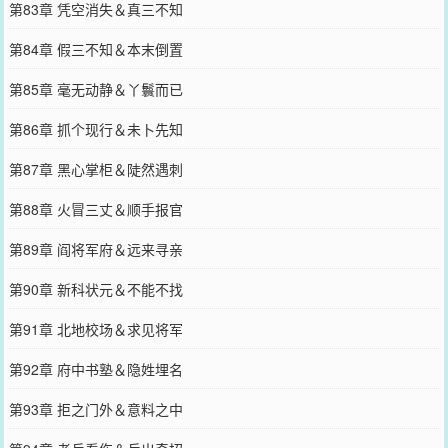
第83章 凭空消失＆真三不知
第84章 假三不知＆本末倒置
第85章 毫无动静＆丫鬟而已
第86章 抓个现行＆未卜先知
第87章 黑心掌柜＆陡然遇刺
第88章 火冒三丈＆顺手报官
第89章 阎将军府＆远来寻亲
第90章 新科状元＆不能不找
第91章 北地校场＆求见将军
第92章 府中书塾＆隐姓埋名
第93章 拒之门外＆意料之中