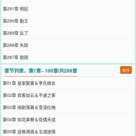
第291章 侧妃
第290章 勤王
第289章 反了
第288章 失踪
第287章 脱困
章节列表，第1章~ 100章/共299章
倒序
第01章 皇家娶妻＆李氏嫁女
第02章 宾客如云＆不速之客
第03章 闹剧落幕＆雪浸红梅
第04章 如花美眷＆佳偶天成
第05章 追根溯源＆玉湖迷情