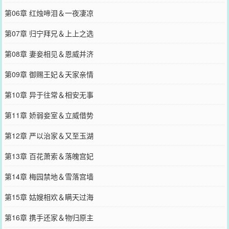
第06章 红烛啼泪＆一夜凄凉
第07章 归宁拜兄＆上上之选
第08章 妻妾相见＆恩威并济
第09章 御赐王妃＆天家亲情
第10章 异于往常＆相安无事
第11章 娇弱妾室＆立威借势
第12章 严以治家＆又至玉湖
第13章 百花萧索＆落魄宫妃
第14章 梅园禁地＆雪落宫墙
第15章 姑嫂相欢＆瞒天过海
第16章 携手还家＆物归原主