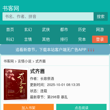
书客网
搜索
首页
玄幻
武侠
都市
历史
网游
科幻
言情
其他
排行
完本
登录
追看新章节，下载本站客户端无广告APP
↓↓↓
书客网
>
言情小说
> 式齐眉
式齐眉
作者：
长歌祭酒
更新时间：2025-10-01 08:13:35
状态：连载
最新章节：
第298章 暴乱
加入书架
点击阅读