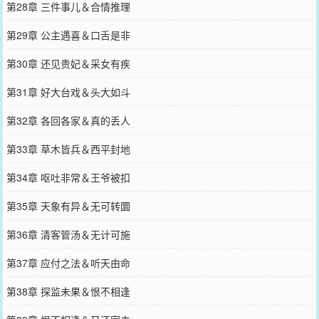
第28章 三件事儿＆合情推理
第29章 公主遇喜＆口舌是非
第30章 还见贵妃＆采女有疾
第31章 好大台戏＆头大如斗
第32章 各回各家＆真的丢人
第33章 草木皆兵＆西平封地
第34章 呕吐非常＆王爷被扣
第35章 天象有异＆无可转圜
第36章 清客管汤＆无计可施
第37章 应付之法＆听天由命
第38章 探监未果＆恨不相逢