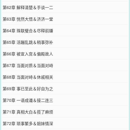
第62章 解释清楚＆手谈一二
第63章 恍然大悟＆济济一堂
第64章 珠联璧合＆尽释前嫌
第65章 活蹦乱跳＆稍事弥补
第66章 被宣入宫＆偏殿故人
第67章 当面对质＆当面对峙
第68章 当面对峙＆休戚相关
第69章 事已至此＆好自为之
第70章 一语成谶＆接二连三
第71章 真相大白＆揽了麻烦
第72章 琐事繁多＆姐妹情深