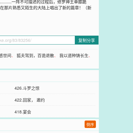
.................一阵不可描述的过程后，修罗神王单膝跪
响曲在那片熟悉又陌生的大陆上唱出了新的篇章！（新
复制分享
惑世间
、
狐夫驾到，百诡退散
、
我以道种铸长生
、
426.斗罗之惊
422.回家， 邀约
418.宴会
倒序