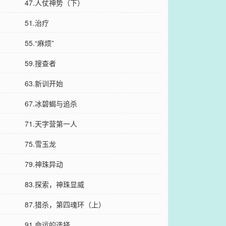
47.人仗神势（下）
51.治疗
55.“麻烦”
59.搜查者
63.新训开始
67.冰碧蝎与追杀
71.天字营第一人
75.雪玉龙
79.神珠异动
83.探索，神珠显威
87.猎杀，第四魂环（上）
91.命运的选择