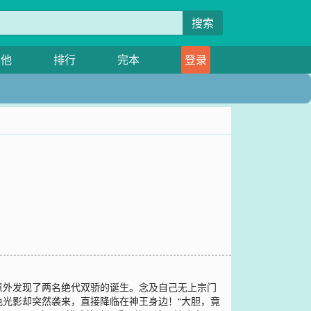
搜索
其他
排行
完本
登录
意外发现了两名绝代双骄的诞生。念及自己无上宗门
光影却突然袭来，直接降临在神王身边！“大胆，竟