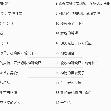
中的少年
2.武魂觉醒仪式现场，凌家大少爷的
神斗罗，觉醒开始
6.回忆起，神珠现，武魂觉醒
家秘辛（上）
10.凌家秘辛（下）
守者
14.解脱的希望
临（下）
18.通天光柱，四方反应
吸收魂骨，极痛的考验（下）
22.彻底融合
冰神的支持，开始吸收神赐魂环
26.吸收神赐魂环，魂骨护主
皇龙域，异变生
30.神秘的黑衣男子
足与总结
34.与二老的交流
城集市与感慨
38.新的光柱和“穿山鼠”
莱克学院的客人
42.一封信