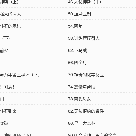
仗神势（上）
46.人仗神势（中）
资强大的两人
50.血脉压制
凤斗罗的承诺
54.两年
磋（下）
58.训练营接引人
练前夕
62.下马威
66.四个月
逃脱与万年第三魂环（下）
70.神奇的化学反应
笑！可悲！
74.震慑与帮助
龙门
78.南氏母女
神斗罗到来
82.无法拒绝的条件
，突破
86.星斗大森林
猎杀，第四魂环（下）
90.融合成功，东方的金光