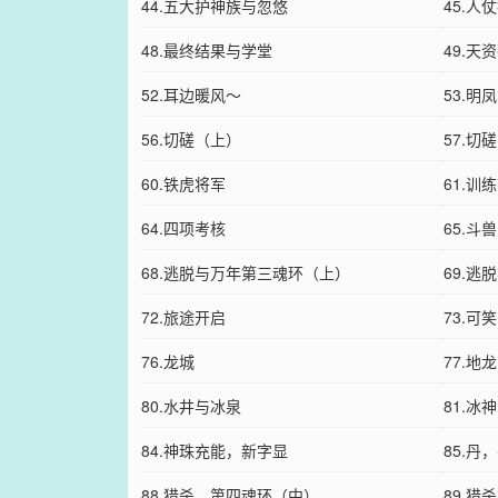
44.五大护神族与忽悠
45.人
48.最终结果与学堂
49.天
52.耳边暖风～
53.明
56.切磋（上）
57.切
60.铁虎将军
61.训
64.四项考核
65.斗兽
68.逃脱与万年第三魂环（上）
69.
72.旅途开启
73.可
76.龙城
77.地
80.水井与冰泉
81.冰
84.神珠充能，新字显
85.丹
88.猎杀，第四魂环（中）
89.