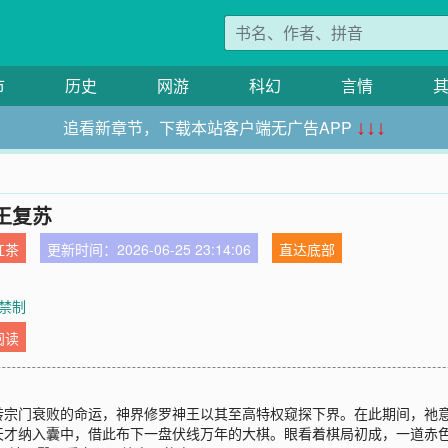
市
历史
网游
科幻
言情
追看新章节，下载本站客户端无广告APP
↓↓↓
王复苏
红茶
更新时间：2026-06-25 23:14:06
直达底部
魂禁制
阅读
转宗门衰败的命运，神界修罗神王以其至高特权窥探下界。在此期间，祂
天才纳入囊中，借此布下一盘伏线万年的大棋。眼看着棋局初成，一道赤色