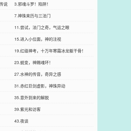
传说
3.邪魂斗罗！陷阱！
7.神珠来历与三法门
11.尝试，法门之奇，气运之眼
15.进入小位面，神的注视
19.红级神考，十万年寒霜冰龙躯干骨！
23.蜕变，神赐魂环！
27.水神的传音，奇异之感
31.赤红巨剑虚影，神珠异动
35.意外到来的解脱
39.紫光和访客
43.夜谈