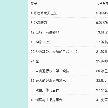
楔子
1.马车
4.寒魂冰龙天之坠！
5.冰
8.公爵府前
9.凌
12.出城，前往密地
13.镇
16.神临（上）
17.神
20.吸收魂骨，极痛的考验（上）
21.
24.噬
25.
28.自由通行权，第一魂技
29.冰
32.天大的好消息与冷水
33.知
36.魂兽尸体与启程
37.北
40.谢客与主书房集合
41.史