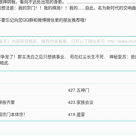
影。..................................................
想法是：我的宗门！！我的棋局！！我的......自此，名为新时代的交
不要忘记向您QQ群和微博微信里的朋友推荐哦！
别争宠了！郡主洗白之后只想搞事业
、
苟在红尘长生不死
、
神秘复苏：诡
暗武
、
427.五神门
护神族齐聚
423.家族会议
护国宗门本体宗！
419.盛宴